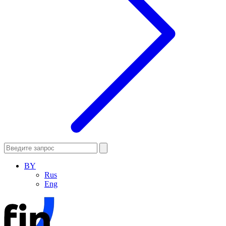
BY
Rus
Eng