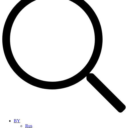
BY
Rus