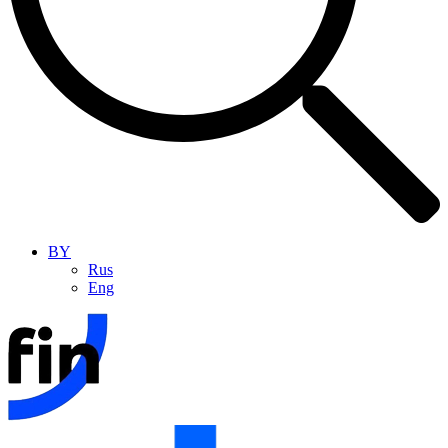
BY
Rus
Eng