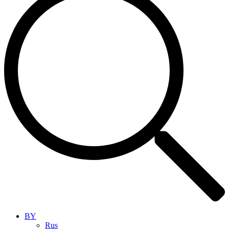
BY
Rus