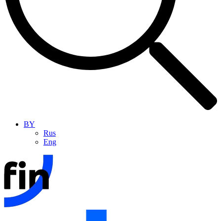
BY
Rus
Eng