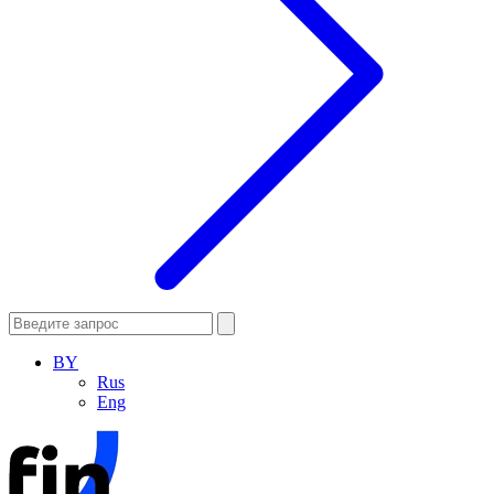
BY
Rus
Eng