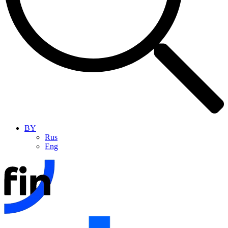
BY
Rus
Eng