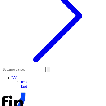
BY
Rus
Eng