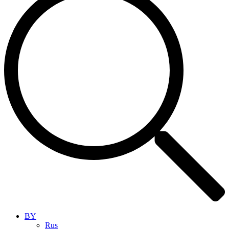
BY
Rus